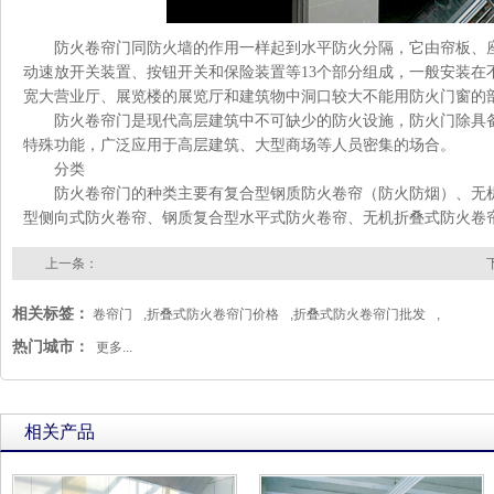
防火卷帘门
同防火墙的作用一样起到水平防火分隔，它由帘板、
动速放开关装置、按钮开关和保险装置等13个部分组成，一般安装在
宽大营业厅、展览楼的展览厅和建筑物中洞口较大不能用
防火门
窗的
防火卷帘门
是现代高层建筑中不可缺少的防火设施，
防火门
除具
特殊功能，广泛应用于高层建筑、大型商场等人员密集的场合。
分类
防火卷帘门
的种类主要有复合型钢质防火卷帘（防火防烟）、无
型侧向式防火卷帘、钢质复合型水平式防火卷帘、无机折叠式防火卷
上一条：
相关标签：
卷帘门
,
折叠式防火卷帘门价格
,
折叠式防火卷帘门批发
,
热门城市：
更多...
相关产品